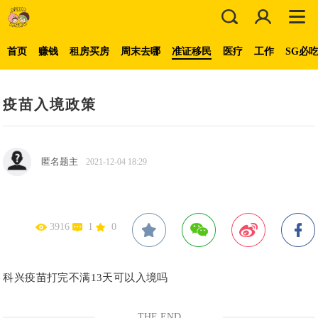
首页
赚钱
租房买房
周末去哪
准证移民
医疗
工作
SG必
疫苗入境政策
匿名题主
2021-12-04 18:29
3916
1
0
科兴疫苗打完不满13天可以入境吗
THE END