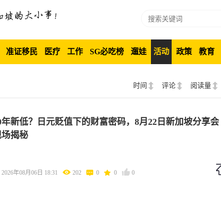
准证移民
医疗
工作
SG必吃榜
遛娃
活动
政策
教育
时间
评论
阅读量
40年新低？日元贬值下的财富密码，8月22日新加坡分享会
现场揭秘
2026年08月06日 18:31
202
0
0
0