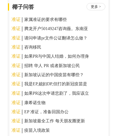
椰子问答
更多 >
准证
家属准证的要求有哪些
准证
腾龙开户50149247咨询薇。东南亚
正规实体
准证
请问申请pr文件公证翻译怎么做？
准证
咨询移民
准证
如果PR与中国人结婚，如何办理身
份
准证
招聘 华人 PR 或者新加坡公民
准证
新加坡认证的中国疫苗有哪些？
准证
我是EP,媳妇DP,但打的新冠疫苗是
深圳康泰。这种情况如何入境新加
准证
如果PR这次申请悲剧了，我应该立
坡?
即重新申请吗？
准证
康希诺生物
准证
EP 准证，准备回国办公
准证
新加坡最全工作 每天朋友圈更新
可加着备用
准证
疫苗入境政策