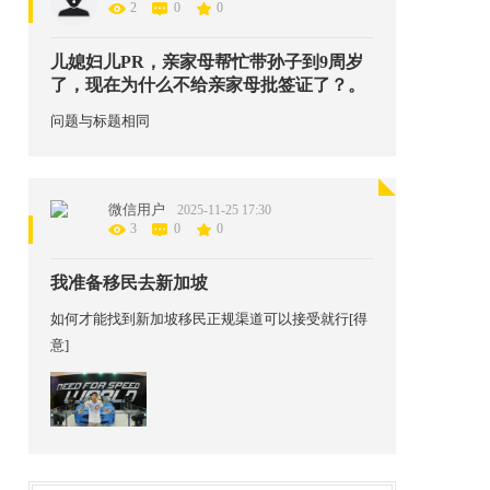
2
0
0
儿媳妇儿PR，亲家母帮忙带孙子到9周岁
了，现在为什么不给亲家母批签证了？。
问题与标题相同
微信用户
2025-11-25 17:30
3
0
0
我准备移民去新加坡
如何才能找到新加坡移民正规渠道可以接受就行[得
意]