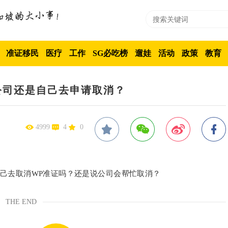
准证移民
医疗
工作
SG必吃榜
遛娃
活动
政策
教育
公司还是自己去申请取消？
4999
4
0
己去取消WP准证吗？还是说公司会帮忙取消？
THE END