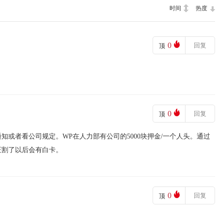
时间
热度
0
回复
顶
0
回复
顶
或者看公司规定。WP在人力部有公司的5000块押金/一个人头。通过
证割了以后会有白卡。
0
回复
顶