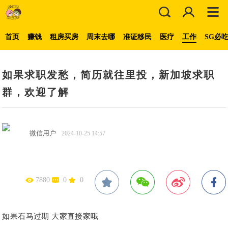
首页
赚钱
租房买房
周末去哪
准证移民
医疗
工作
SG必
如果求职发愁，简历就往里投，新加坡求职
群，欢迎了解
微信用户
2024-10-25 14:57
7880
0
0
如果石马过期 大家直接家哦