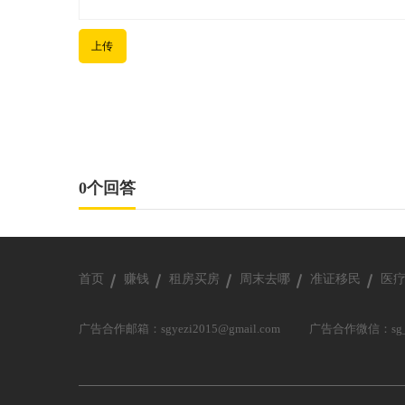
上传
0个回答
首页
赚钱
租房买房
周末去哪
准证移民
医
广告合作邮箱：sgyezi2015@gmail.com
广告合作微信：sg_y