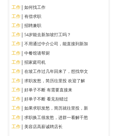
工作
如何找工作
工作
有偿求职
工作
招聘兼职
工作
54岁能去新加坡打工吗？
工作
不用通过中介公司，能直接到新加
坡找工作吗？中国本科毕业去新加
工作
中餐馆请帮厨
坡工作能否直接申请EP吗？⺁
工作
招家庭司机
工作
在坡工作过几年回来了，想找华文
教师工作，中介勿扰
工作
求职发愁，简历往里投 欢迎了解
工作
好单子不断 有需要直接来
工作
好单子不断 看见别错过
工作
如果求职发愁，简历就往里投，新
加坡求职群，欢迎了解
工作
求职换工很发愁，进群一看解千愁
工作
美容店高薪诚聘店长