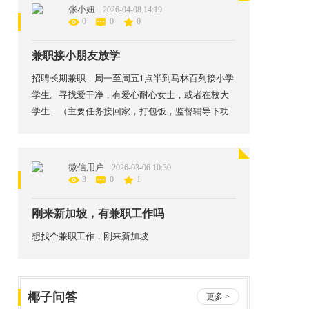
报税，我们最下层的公司人手就不足，一天要印好
张小妞
2026-04-08 14:19
几十份单，不但加重我们的工作量，还压垮了邮政
0
0
0
公司累及年长者也失去工作的机会！这样好吗？
兼职接小朋友放学
招聘长期兼职，周一至周五1点半到马林百列接小学
学生。寻找爱干净，有爱心耐心女士，或者在校大
学生，（主要任务接回家，打包饭，监督辅导下功
课）一个小时12新币、保底三个钟）地址:劳民达附
近 whatsapp：91163292 WeChat ID ： Toyo_Vell
微信用户
2026-03-06 10:30
3
0
1
刚来新加坡，有兼职工作吗
想找个兼职工作，刚来新加坡
椰子问答
更多 >