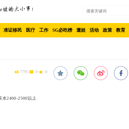
准证移民
医疗
工作
SG必吃榜
遛娃
活动
政策
教育
7795
0
0
400-2500以上