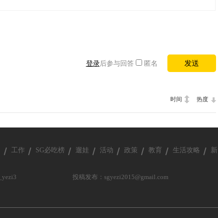
登录
后参与回答
匿名
时间
热度
疗
工作
SG必吃榜
遛娃
活动
政策
教育
生活攻略
新
ezi3
投稿发布：sgyezi2015@gmail.com