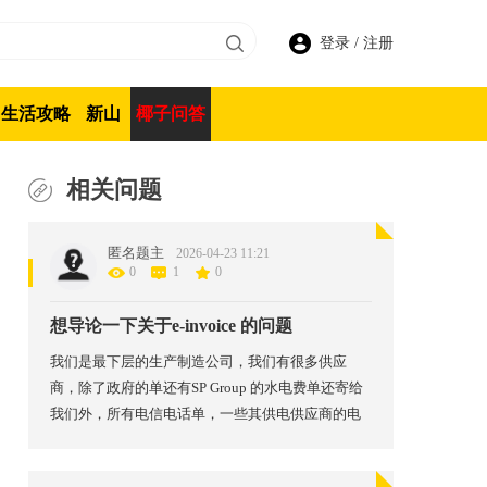
登录
/
注册
生活攻略
新山
椰子问答
相关问题
匿名题主
2026-04-23 11:21
0
1
0
想导论一下关于e-invoice 的问题
我们是最下层的生产制造公司，我们有很多供应
商，除了政府的单还有SP Group 的水电费单还寄给
我们外，所有电信电话单，一些其供电供应商的电
费单，维修公司这些最赚钱的收入最高的公司都不
再寄账单给我们，要求e-invoice 单我们自己印出来