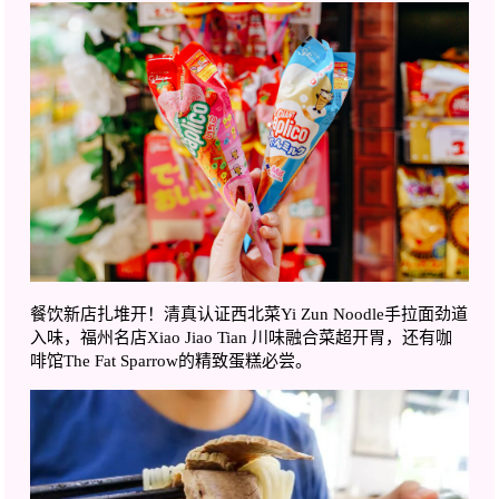
餐饮新店扎堆开！清真认证西北菜
Yi Zun Noodle
手拉面劲道
入味，福州名店
Xiao Jiao Tian
川味融合菜超开胃，还有咖
啡馆
The Fat Sparrow
的精致蛋糕必尝。