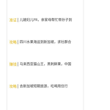
儿媳妇儿PR，亲家母帮忙带孙子到
准证
9周岁了，现在为什么不给亲家母
批签证了？。
四川水果海运到新加坡，求社群合
攻略
作
马来西亚猫山王，黑刺鲜果，中国
赚钱
国内现货现发
去新加坡短期旅游，吃喝用住行
攻略
（人民币支付宝/微信）使用什么
app