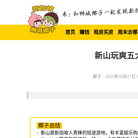
首页
赚钱
租房买房
周末去哪
新山玩爽五
椰子 · 2025年10月27日 0
椰子总结
- 新山是新加坡人青睐的短途游地，有丰富娱乐购物选