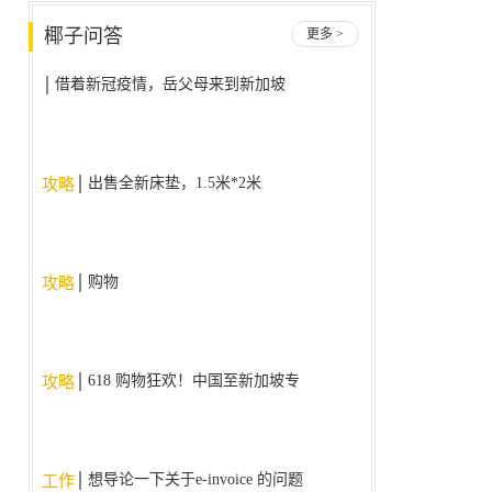
椰子问答
更多 >
借着新冠疫情，岳父母来到新加坡
后不回国了，我该怎么办？
出售全新床垫，1.5米*2米
攻略
购物
攻略
618 购物狂欢！中国至新加坡专
攻略
线，降价大促销！！！
想导论一下关于e-invoice 的问题
工作