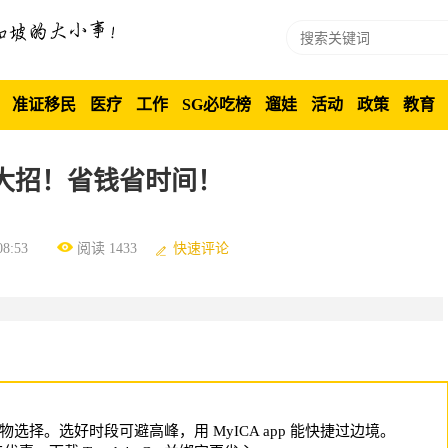
准证移民
医疗
工作
SG必吃榜
遛娃
活动
政策
教育
大招！省钱省时间！
8:53
阅读 1433
快速评论
择。选好时段可避高峰，用 MyICA app 能快捷过边境。