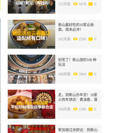
152天前
1678
0
4
新山最好吃的10家云吞
面，周末必冲！
165天前
2569
0
5
别宅了！新山游的100 种
玩法
188天前
2064
0
6
走，到新山办年货！10家
火热年饼店：黄油香、菠
萝酥、千层糕…哪家你喜
欢？
194天前
1506
0
7
新加坡过关即达：到新山