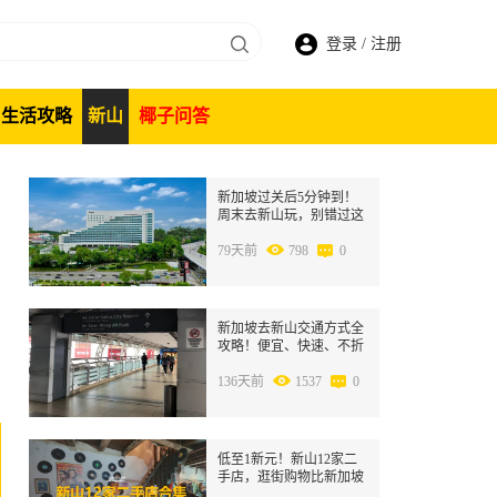
登录
/
注册
生活攻略
新山
椰子问答
1
新加坡过关后5分钟到！
周末去新山玩，别错过这
些地方~
79天前
798
0
2
新加坡去新山交通方式全
攻略！便宜、快速、不折
腾，新手也不抓瞎~
136天前
1537
0
3
低至1新元！新山12家二
手店，逛街购物比新加坡
便宜太多了！