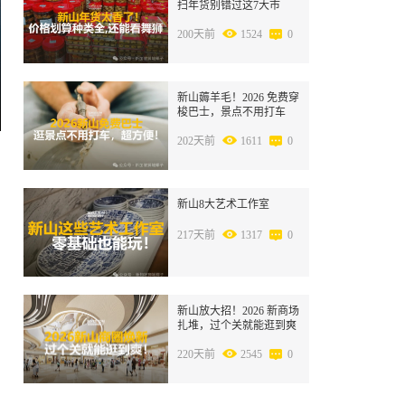
扫年货别错过这7大市
集，春节省一半钱~
200天前
1524
0
8
新山薅羊毛！2026 免费穿
梭巴士，景点不用打车
202天前
1611
0
9
新山8大艺术工作室
217天前
1317
0
10
新山放大招！2026 新商场
扎堆，过个关就能逛到爽
220天前
2545
0